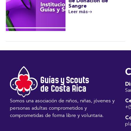
de Donación de
Sangre
Leer más
C
Di
Sa
Ce
Somos una asociación de niños, niñas, jóvenes y
+(
personas adultas comprometidos y
comprometidas de forma libre y voluntaria.
Co
pl