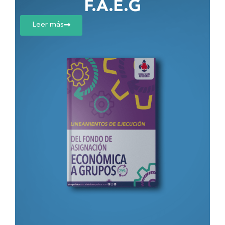
F.A.E.G
Leer más