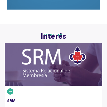
Interés
SITIOS DE
SRM