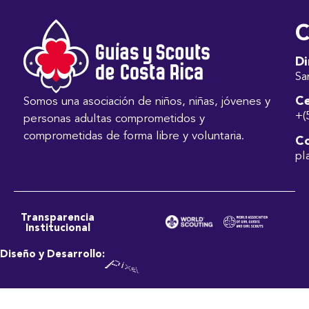
C
Di
Sa
Ce
Somos una asociación de niños, niñas, jóvenes y
+(
personas adultas comprometidos y
comprometidas de forma libre y voluntaria.
Co
pl
Transparencia
Institucional
Diseño y Desarrollo: