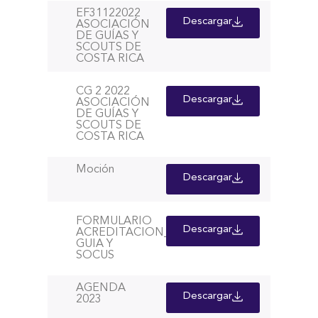
EF31122022
Descargar
ASOCIACIÓN
DE GUÍAS Y
SCOUTS DE
COSTA RICA
CG 2 2022
Descargar
ASOCIACIÓN
DE GUÍAS Y
SCOUTS DE
COSTA RICA
Moción
Descargar
FORMULARIO
Descargar
ACREDITACION_DELEGADOS
GUIA Y
SOCUS
AGENDA
Descargar
2023