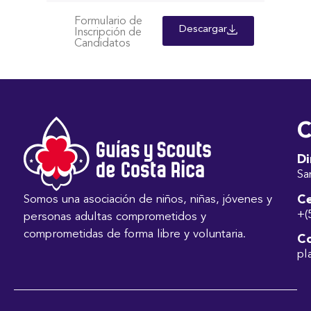
Formulario de
Descargar
Inscripción de
Candidatos
C
Di
Sa
Ce
Somos una asociación de niños, niñas, jóvenes y
+(
personas adultas comprometidos y
comprometidas de forma libre y voluntaria.
Co
pl