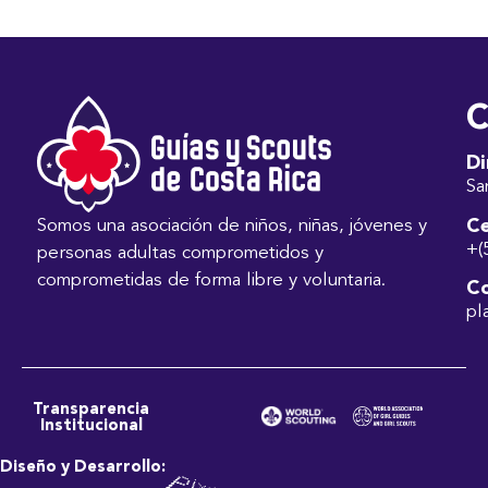
C
Di
Sa
Ce
Somos una asociación de niños, niñas, jóvenes y
+(
personas adultas comprometidos y
comprometidas de forma libre y voluntaria.
Co
pl
Transparencia
Institucional
Diseño y Desarrollo: