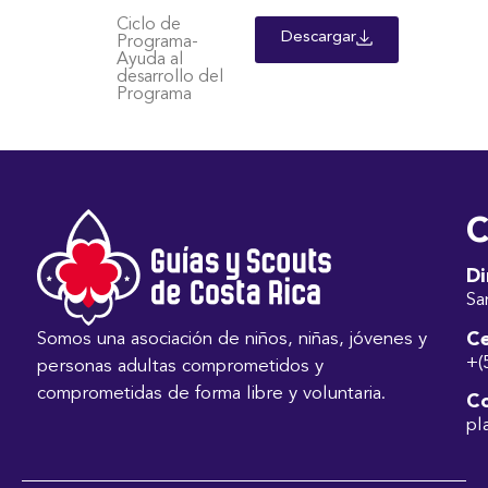
Ciclo de
Descargar
Programa-
Ayuda al
desarrollo del
Programa
C
Di
Sa
Ce
Somos una asociación de niños, niñas, jóvenes y
+(
personas adultas comprometidos y
comprometidas de forma libre y voluntaria.
Co
pl