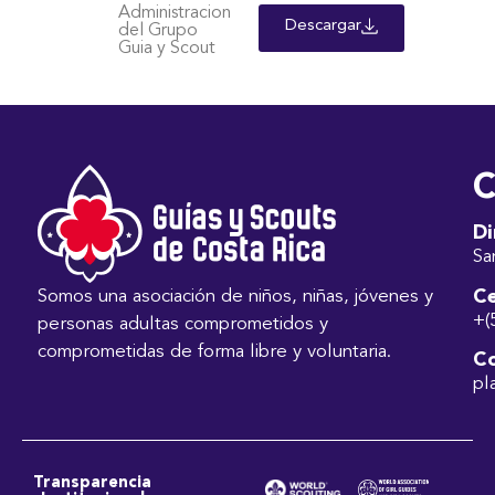
Administracion
Descargar
del Grupo
Guia y Scout
C
Di
Sa
Ce
Somos una asociación de niños, niñas, jóvenes y
+(
personas adultas comprometidos y
comprometidas de forma libre y voluntaria.
Co
pl
Transparencia