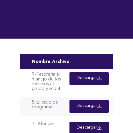
Nombre Archivo
9-Tesoreria el
Descargar
manejo de los
recursos el
grupo y scout
8-El ciclo de
Descargar
programa
7- Alianzas
Descargar