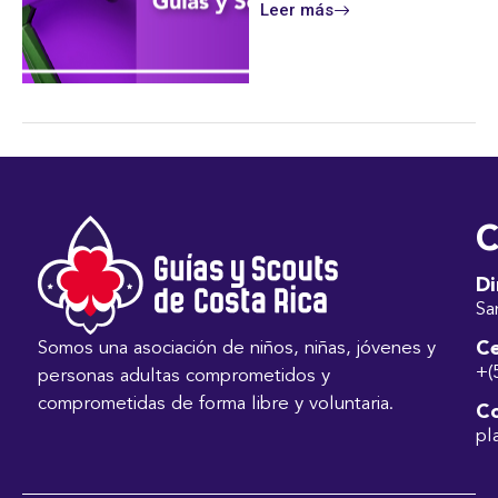
Leer más
C
Di
Sa
Ce
Somos una asociación de niños, niñas, jóvenes y
+(
personas adultas comprometidos y
comprometidas de forma libre y voluntaria.
Co
pl