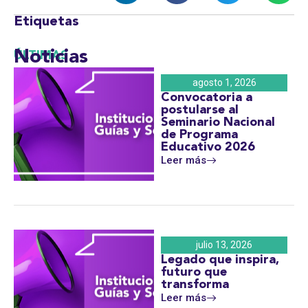
Etiquetas
Noticias
ÚLTIMAS
agosto 1, 2026
Convocatoria a
postularse al
Seminario Nacional
de Programa
Educativo 2026
Leer más
julio 13, 2026
Legado que inspira,
futuro que
transforma
Leer más