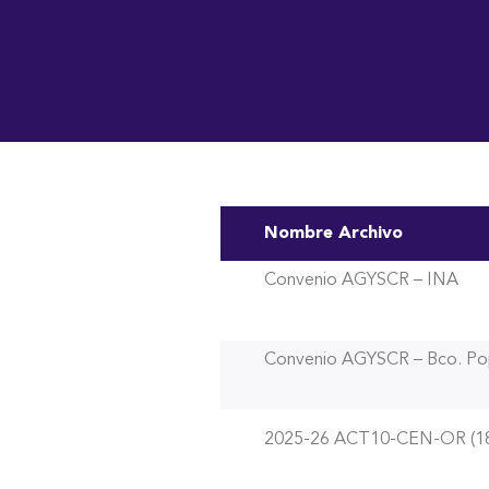
Institución Benemérita
Inicio
Nosotros
Vo
Nombre Archivo
Convenio AGYSCR – INA
Convenio AGYSCR – Bco. Po
2025-26 ACT10-CEN-OR (18