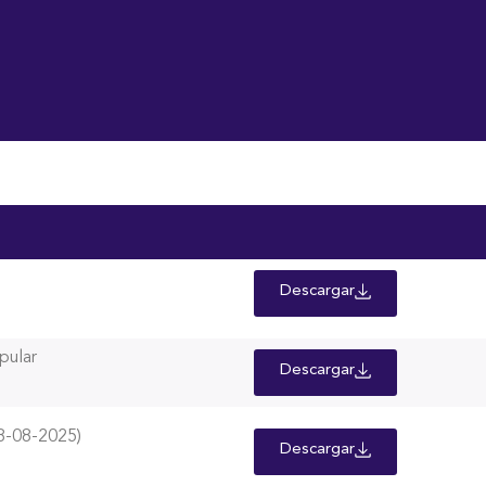
luntariado
Descargas
Contraloría de Servicio
Transparenc
Descargar
pular
Descargar
-08-2025)
Descargar