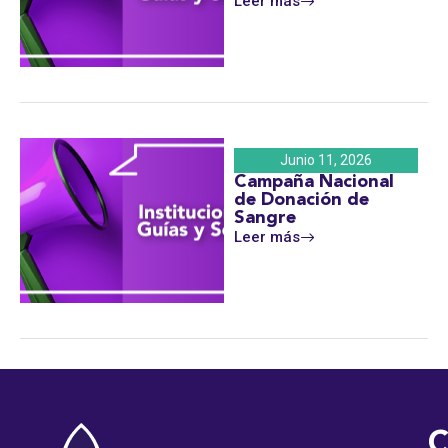
Leer más
Junio 11, 2026
Campaña Nacional
de Donación de
Sangre
Leer más
C