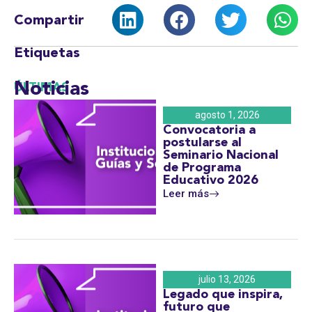
Compartir
Etiquetas
Noticias
ÚLTIMAS
agosto 1, 2026
Convocatoria a
postularse al
Seminario Nacional
de Programa
Educativo 2026
Leer más
julio 13, 2026
Legado que inspira,
futuro que