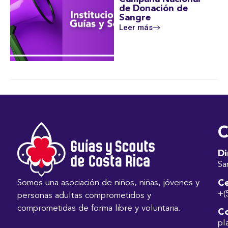
de Donación de
Sangre
Leer más
C
Di
Sa
Ce
Somos una asociación de niños, niñas, jóvenes y
+(
personas adultas comprometidos y
comprometidas de forma libre y voluntaria.
Co
pl