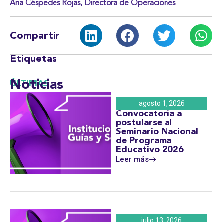
Ana Céspedes Rojas, Directora de Operaciones
Compartir
Etiquetas
Noticias
ÚLTIMAS
agosto 1, 2026
Convocatoria a
postularse al
Seminario Nacional
de Programa
Educativo 2026
Leer más
julio 13, 2026