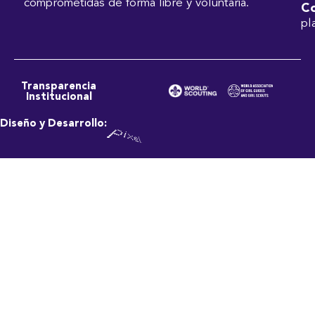
comprometidas de forma libre y voluntaria.
Co
pl
Transparencia
Institucional
Diseño y Desarrollo: