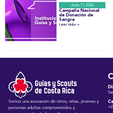
Junio 11, 2026
Campaña Nacional
de Donación de
Sangre
Leer más
C
Di
Sa
Ce
Somos una asociación de niños, niñas, jóvenes y
+(
personas adultas comprometidos y