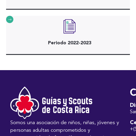
Periodo 2022-2023
C
Di
Sa
Ce
Somos una asociación de niños, niñas, jóvenes y
+(
personas adultas comprometidos y