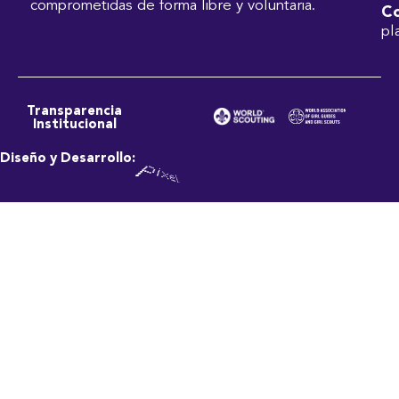
comprometidas de forma libre y voluntaria.
Co
pl
Transparencia
Institucional
Diseño y Desarrollo: