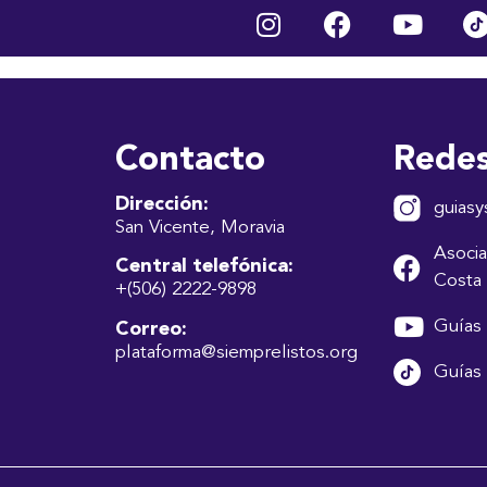
ÍNEZ MAYCOL
luntariado
Descargas
Contraloría de Servicio
Transparenc
Contacto
Redes
Dirección:
guiasy
San Vicente, Moravia
Asocia
Central telefónica:
Costa 
+(506) 2222-9898
Guías 
Correo:
plataforma@siemprelistos.org
Guías 