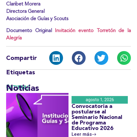
Claribet Morera
Directora General
Asociación de Guías y Scouts
Documento Original
Invitación evento Torretón de la
Alegría
Compartir
Etiquetas
Noticias
ÚLTIMAS
agosto 1, 2026
Convocatoria a
postularse al
Seminario Nacional
de Programa
Educativo 2026
Leer más