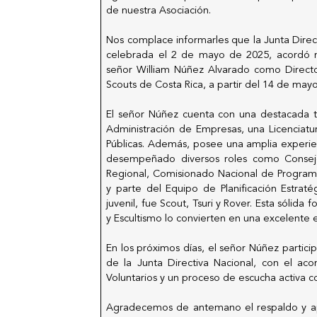
de nuestra Asociación.
Nos complace informarles que la Junta Direct
celebrada el 2 de mayo de 2025, acordó m
señor William Núñez Alvarado como Directo
Scouts de Costa Rica, a partir del 14 de may
El señor Núñez cuenta con una destacada tr
Administración de Empresas, una Licenciatu
Públicas. Además, posee una amplia experie
desempeñado diversos roles como Conse
Regional, Comisionado Nacional de Program
y parte del Equipo de Planificación Estrat
juvenil, fue Scout, Tsuri y Rover. Esta sólid
y Escultismo lo convierten en una excelente e
En los próximos días, el señor Núñez partici
de la Junta Directiva Nacional, con el aco
Voluntarios y un proceso de escucha activa c
Agradecemos de antemano el respaldo y a