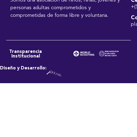
Ce
Somos una asociación de niños, niñas, jóvenes y
+(
personas adultas comprometidos y
comprometidas de forma libre y voluntaria.
Co
pl
Transparencia
Institucional
Diseño y Desarrollo: