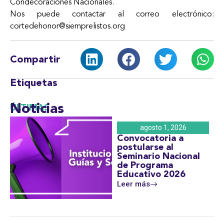
Condecoraciones Nacionales.
Nos puede contactar al correo electrónico:
cortedehonor@siemprelistos.org
Compartir
Etiquetas
Noticias
ÚLTIMAS
agosto 1, 2026
Convocatoria a
postularse al
Seminario Nacional
de Programa
Educativo 2026
Leer más