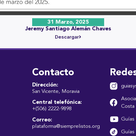
31 Marzo, 2025
Jeremy Santiago Alemán Chaves
Descargar
Contacto
Redes
Dirección:
guiasy
San Vicente, Moravia
Asocia
Central telefónica:
Costa 
+(506) 2222-9898
Guías 
Correo:
plataforma@siemprelistos.org
Guías 