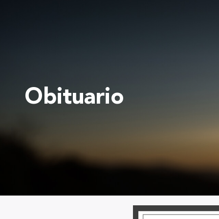
Institución Benemérita
Inicio
Nosotros
Vo
Obituario