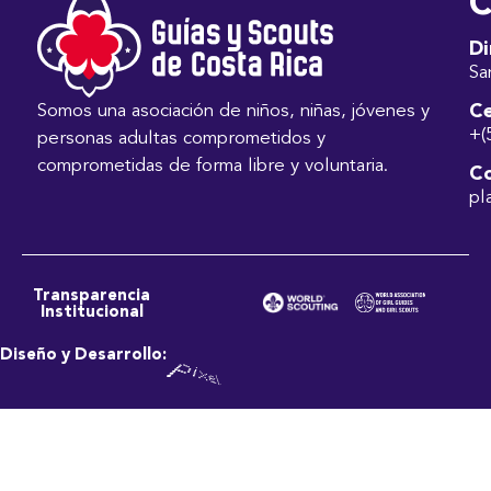
C
Di
Sa
Ce
Somos una asociación de niños, niñas, jóvenes y
+(
personas adultas comprometidos y
comprometidas de forma libre y voluntaria.
Co
pl
Transparencia
Institucional
Diseño y Desarrollo: