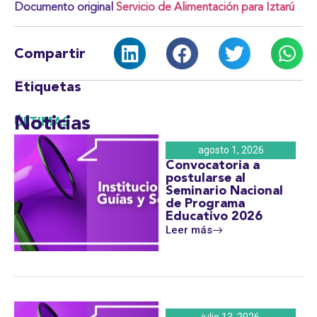
Documento original
Servicio de Alimentación para Iztarú
Compartir
Etiquetas
Noticias
ÚLTIMAS
agosto 1, 2026
Convocatoria a
postularse al
Seminario Nacional
de Programa
Educativo 2026
Leer más