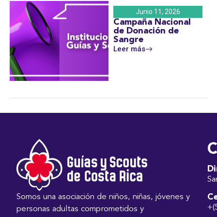
Junio 11, 2026
Campaña Nacional
de Donación de
Sangre
Leer más
C
Di
Sa
Ce
Somos una asociación de niños, niñas, jóvenes y
+(
personas adultas comprometidos y