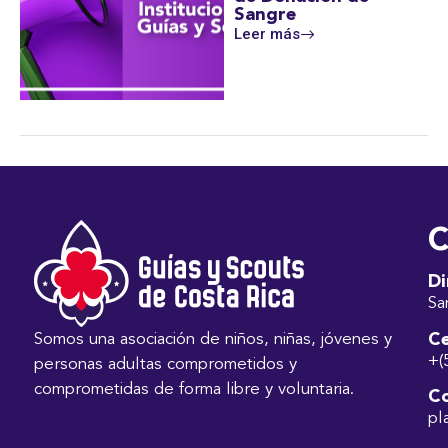
Sangre
Leer más
C
Di
Sa
Ce
Somos una asociación de niños, niñas, jóvenes y
+(
personas adultas comprometidos y
comprometidas de forma libre y voluntaria.
Co
pl