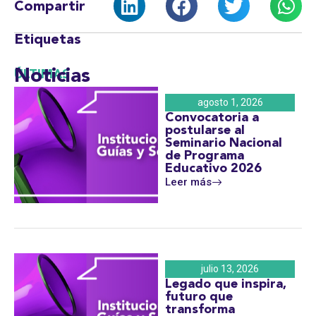
Compartir
Etiquetas
Noticias
ÚLTIMAS
agosto 1, 2026
Convocatoria a
postularse al
Seminario Nacional
de Programa
Educativo 2026
Leer más
julio 13, 2026
Legado que inspira,
futuro que
transforma