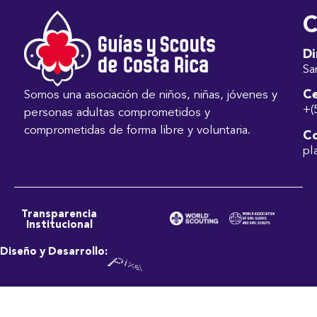
C
Di
Sa
Ce
Somos una asociación de niños, niñas, jóvenes y
+(
personas adultas comprometidos y
comprometidas de forma libre y voluntaria.
Co
pl
Transparencia
Institucional
Diseño y Desarrollo: