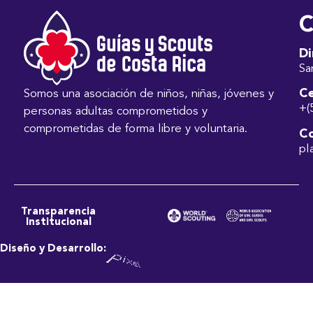
C
Di
Sa
Ce
Somos una asociación de niños, niñas, jóvenes y
+(
personas adultas comprometidos y
comprometidas de forma libre y voluntaria.
Co
pl
Transparencia
Institucional
Diseño y Desarrollo: