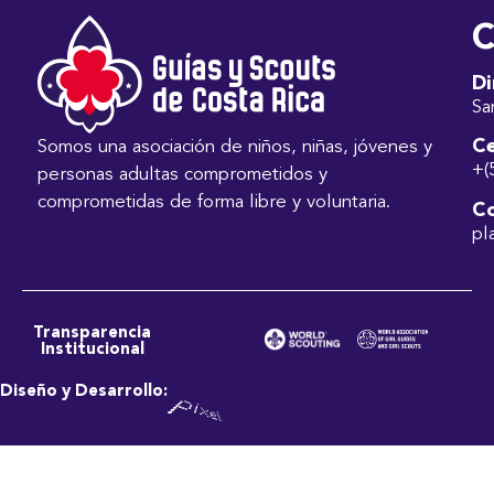
C
Di
Sa
Ce
Somos una asociación de niños, niñas, jóvenes y
+(
personas adultas comprometidos y
comprometidas de forma libre y voluntaria.
Co
pl
Transparencia
Institucional
Diseño y Desarrollo: