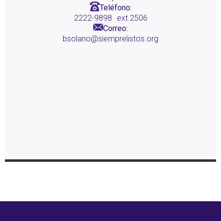
Teléfono:
2222-9898
ext.2506
Correo:
bsolano@siemprelistos.org