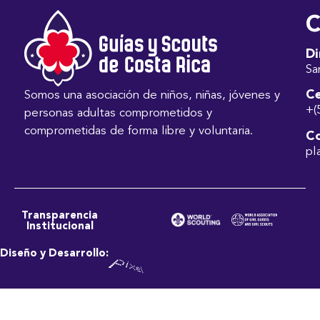
C
Di
Sa
Ce
Somos una asociación de niños, niñas, jóvenes y
+(
personas adultas comprometidos y
comprometidas de forma libre y voluntaria.
Co
pl
Transparencia
Institucional
Diseño y Desarrollo: