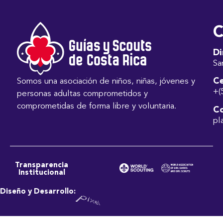
C
Di
Sa
Ce
Somos una asociación de niños, niñas, jóvenes y
+(
personas adultas comprometidos y
comprometidas de forma libre y voluntaria.
Co
pl
Transparencia
Institucional
Diseño y Desarrollo: