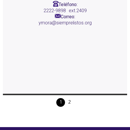
Teléfono:
2222-9898
ext.2409
Correo:
ymora@siemprelistos.org
1
2