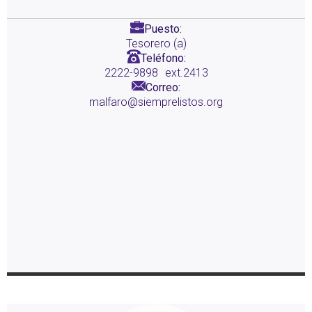
Puesto:
Tesorero (a)
Teléfono:
2222-9898
ext.2413
Correo:
malfaro@siemprelistos.org